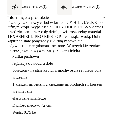
WODOODPORNY
WIATROSZCZELNY
Informacje o produkcie
Przechytrz zimowy chłód w kurtce ICY HILL JACKET o
luźnym kroju. Wypełnienie GREY DUCK DOWN chroni
przed zimnem przez cały dzień, a wiatroszczelny materiał
TEXASHIELD PRO RIPSTOP nie nasiąka wodą. Dół i
kaptur na stałe połączony z kurtką zapewniają
indywidualnie regulowaną ochronę. W trzech kieszeniach
możesz przechowywać karty, klucze i telefon.
kurtka puchowa
regulacja obwodu u dołu
połączony na stałe kaptur z możliwością regulacji pola
widzenia
1 kieszeń na piersi i 2 kieszenie na biodrach i 1 kieszeń
wewnętrzna
elastyczne ściągacze
Długość pleców: 72 cm
Waga: 0.75 kg