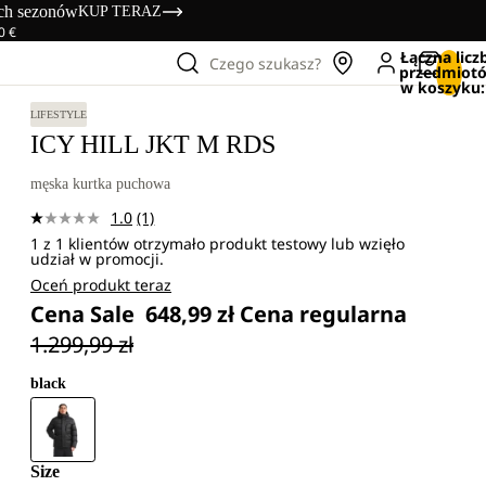
ich sezonów
KUP TERAZ
0 €
Łączna licz
Czego szukasz?
przedmiot
w koszyku:
LIFESTYLE
ICY HILL JKT M RDS
męska kurtka puchowa
1.0
(1)
Czytaj
1 z 1 klientów otrzymało produkt testowy lub wzięło
1
udział w promocji.
Recenzję.
Łącze
Oceń produkt teraz
do
Cena Sale
648,99 zł
Cena regularna
tej
samej
1.299,99 zł
strony.
black
Size