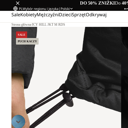
DO 50% ZNIŻKI
Do
40
PL
Wybór regionu i języka
|
Polski
Sale
Kobiety
Mężczyźni
Dzieci
Sprzęt
Odkrywaj
Strona główna
/
ICY HILL JKT M RDS
SALE
PUCH KACZY