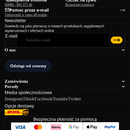
00800 - 965 375 46
Rozpocznij rozmowę
Pomoc przez e-mail
Odpowiedź w ciągu 48 godzin
Newsletter
Dowiedz się jako pierwszy o nowych produktach, wyjątkowych
wydarzeniach i ofertach online
E-mail
O nas
Zamówienia
Porady
Media społecznościowe
Instagram
Tiktok
Facebook
Youtube
Twitter
Opcje dostawy
Bezpieczna płatność za pomocą