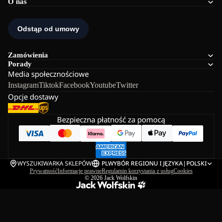
O nas
Zamówienia
Porady
Media społecznościowe
Instagram
Tiktok
Facebook
Youtube
Twitter
Opcje dostawy
Bezpieczna płatność za pomocą
WYSZUKIWARKA SKLEPÓW
PL
WYBÓR REGIONU I JĘZYKA
|
POLSKI
Prywatność
Informacje prawne
Regulamin korzystania z usług
Cookies
© 2026
Jack Wolfskin