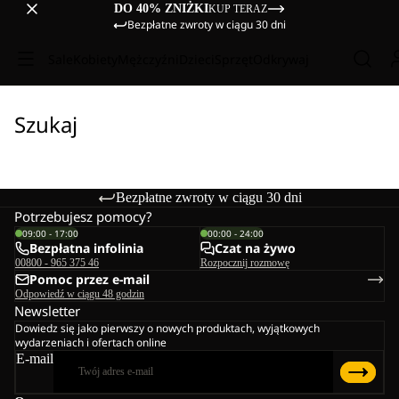
DO 40% ZNIŻKI
KUP TERAZ
Bezpłatne zwroty w ciągu 30 dni
Sale
Kobiety
Mężczyźni
Dzieci
Sprzęt
Odkrywaj
Szukaj
Bezpłatne zwroty w ciągu 30 dni
Potrzebujesz pomocy?
09:00 - 17:00
00:00 - 24:00
Bezpłatna infolinia
Czat na żywo
00800 - 965 375 46
Rozpocznij rozmowę
Pomoc przez e-mail
Odpowiedź w ciągu 48 godzin
Newsletter
Dowiedz się jako pierwszy o nowych produktach, wyjątkowych
wydarzeniach i ofertach online
E-mail