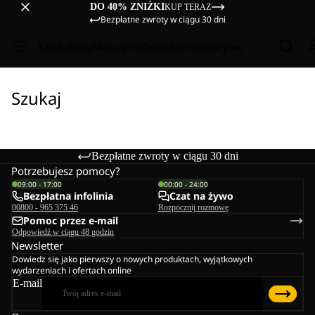
DO 40% ZNIŻKI
KUP TERAZ
Bezpłatne zwroty w ciągu 30 dni
Sale
Kobiety
Mężczyźni
Dzieci
Sprzęt
Odkrywaj
Szukaj
Bezpłatne zwroty w ciągu 30 dni
Potrzebujesz pomocy?
09:00 - 17:00
00:00 - 24:00
Bezpłatna infolinia
Czat na żywo
00800 - 965 375 46
Rozpocznij rozmowę
Pomoc przez e-mail
Odpowiedź w ciągu 48 godzin
Newsletter
Dowiedz się jako pierwszy o nowych produktach, wyjątkowych
wydarzeniach i ofertach online
E-mail