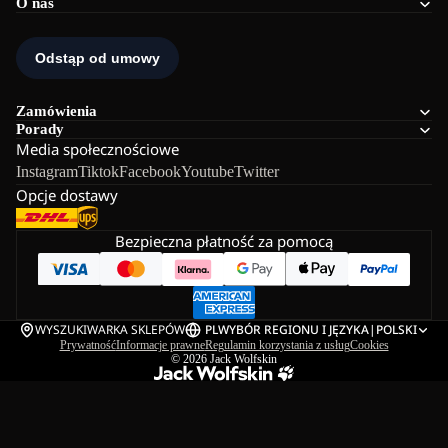
O nas
Zamówienia
Porady
Media społecznościowe
Instagram
Tiktok
Facebook
Youtube
Twitter
Opcje dostawy
Bezpieczna płatność za pomocą
WYSZUKIWARKA SKLEPÓW
PL
WYBÓR REGIONU I JĘZYKA
|
POLSKI
Prywatność
Informacje prawne
Regulamin korzystania z usług
Cookies
© 2026
Jack Wolfskin