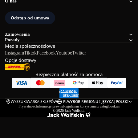
O nas
Zamówienia
Porady
Media społecznościowe
Instagram
Tiktok
Facebook
Youtube
Twitter
Opcje dostawy
Bezpieczna płatność za pomocą
WYSZUKIWARKA SKLEPÓW
PL
WYBÓR REGIONU I JĘZYKA
|
POLSKI
Prywatność
Informacje prawne
Regulamin korzystania z usług
Cookies
© 2026
Jack Wolfskin