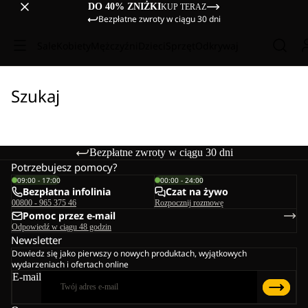
DO 40% ZNIŻKI
KUP TERAZ
Bezpłatne zwroty w ciągu 30 dni
Sale
Kobiety
Mężczyźni
Dzieci
Sprzęt
Odkrywaj
Szukaj
Bezpłatne zwroty w ciągu 30 dni
Potrzebujesz pomocy?
09:00 - 17:00
00:00 - 24:00
Bezpłatna infolinia
Czat na żywo
00800 - 965 375 46
Rozpocznij rozmowę
Pomoc przez e-mail
Odpowiedź w ciągu 48 godzin
Newsletter
Dowiedz się jako pierwszy o nowych produktach, wyjątkowych
wydarzeniach i ofertach online
E-mail