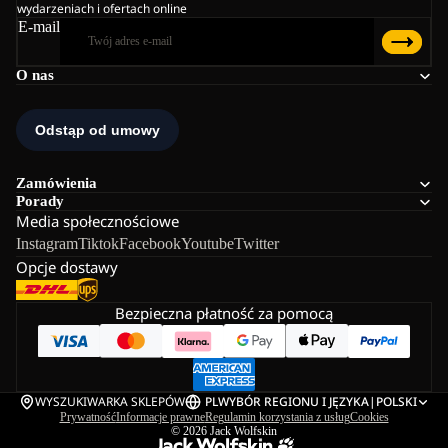
wydarzeniach i ofertach online
E-mail
O nas
Zamówienia
Porady
Media społecznościowe
Instagram
Tiktok
Facebook
Youtube
Twitter
Opcje dostawy
Bezpieczna płatność za pomocą
WYSZUKIWARKA SKLEPÓW
PL
WYBÓR REGIONU I JĘZYKA
|
POLSKI
Prywatność
Informacje prawne
Regulamin korzystania z usług
Cookies
© 2026
Jack Wolfskin