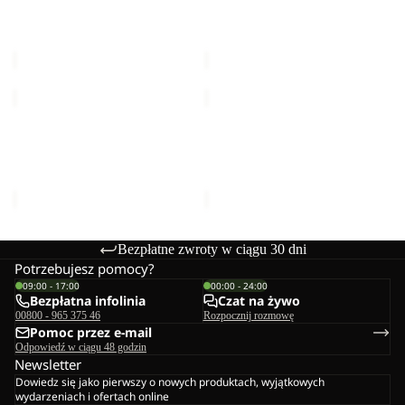
ROTWAND 3IN1 JKT W
STONE LITE JKT W
W
W
Cena Sale
598,99 zł
Cena
Cena Sale
249,99 zł
Cena
regularna
1.199,99 zł
regularna
499,99 zł
CANVEY
BAYLIGHT
JKT
3IN1
Sale
KIDS
Sale
COAT
CANVEY JKT KIDS
BAYLIGHT 3IN1 COAT W
W
Cena Sale
324,99 zł
Cena
Cena Sale
848,99 zł
Cena
regularna
649,99 zł
regularna
1.699,99 zł
Bezpłatne zwroty w ciągu 30 dni
Potrzebujesz pomocy?
09:00 - 17:00
00:00 - 24:00
Bezpłatna infolinia
Czat na żywo
00800 - 965 375 46
Rozpocznij rozmowę
Pomoc przez e-mail
Odpowiedź w ciągu 48 godzin
Newsletter
Dowiedz się jako pierwszy o nowych produktach, wyjątkowych
wydarzeniach i ofertach online