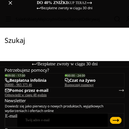
DO 40% ZNIŻKI
KUP TERAZ
Bezpłatne zwroty w ciągu 30 dni
Sale
Kobiety
Mężczyźni
Dzieci
Sprzęt
Odkrywaj
Szukaj
Bezpłatne zwroty w ciągu 30 dni
Potrzebujesz pomocy?
09:00 - 17:00
00:00 - 24:00
Bezpłatna infolinia
Czat na żywo
00800 - 965 375 46
Rozpocznij rozmowę
Pomoc przez e-mail
Odpowiedź w ciągu 48 godzin
Newsletter
Dowiedz się jako pierwszy o nowych produktach, wyjątkowych
wydarzeniach i ofertach online
E-mail