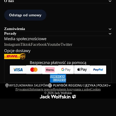
O nas
Zamówienia
Porady
Media społecznościowe
Instagram
Tiktok
Facebook
Youtube
Twitter
Opcje dostawy
Bezpieczna płatność za pomocą
WYSZUKIWARKA SKLEPÓW
PL
WYBÓR REGIONU I JĘZYKA
|
POLSKI
Prywatność
Informacje prawne
Regulamin korzystania z usług
Cookies
© 2026
Jack Wolfskin