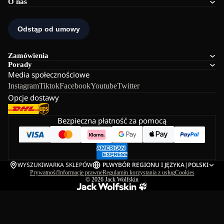
O nas
Zamówienia
Porady
Media społecznościowe
Instagram
Tiktok
Facebook
Youtube
Twitter
Opcje dostawy
Bezpieczna płatność za pomocą
WYSZUKIWARKA SKLEPÓW
PL
WYBÓR REGIONU I JĘZYKA
|
POLSKI
Prywatność
Informacje prawne
Regulamin korzystania z usług
Cookies
© 2026
Jack Wolfskin