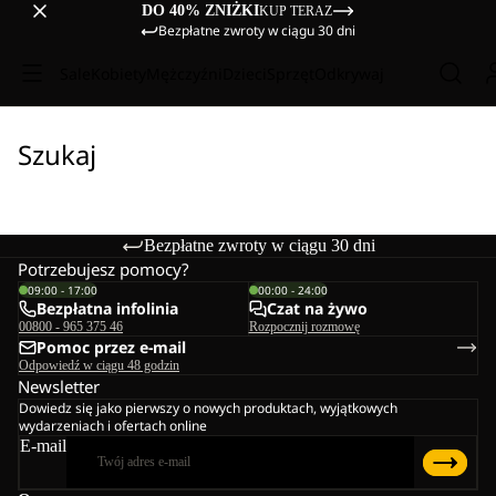
DO 40% ZNIŻKI
KUP TERAZ
Bezpłatne zwroty w ciągu 30 dni
Sale
Kobiety
Mężczyźni
Dzieci
Sprzęt
Odkrywaj
Szukaj
Bezpłatne zwroty w ciągu 30 dni
Potrzebujesz pomocy?
09:00 - 17:00
00:00 - 24:00
Bezpłatna infolinia
Czat na żywo
00800 - 965 375 46
Rozpocznij rozmowę
Pomoc przez e-mail
Odpowiedź w ciągu 48 godzin
Newsletter
Dowiedz się jako pierwszy o nowych produktach, wyjątkowych
wydarzeniach i ofertach online
E-mail