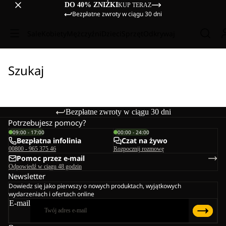
DO 40% ZNIŻKI
KUP TERAZ
Bezpłatne zwroty w ciągu 30 dni
Sale
Kobiety
Mężczyźni
Dzieci
Sprzęt
Odkrywaj
Szukaj
Bezpłatne zwroty w ciągu 30 dni
Potrzebujesz pomocy?
09:00 - 17:00
00:00 - 24:00
Bezpłatna infolinia
Czat na żywo
00800 - 965 375 46
Rozpocznij rozmowę
Pomoc przez e-mail
Odpowiedź w ciągu 48 godzin
Newsletter
Dowiedz się jako pierwszy o nowych produktach, wyjątkowych
wydarzeniach i ofertach online
E-mail