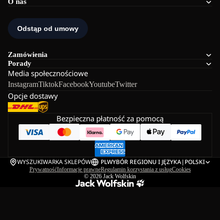
O nas
Zamówienia
Porady
Media społecznościowe
Instagram
Tiktok
Facebook
Youtube
Twitter
Opcje dostawy
Bezpieczna płatność za pomocą
WYSZUKIWARKA SKLEPÓW
PL
WYBÓR REGIONU I JĘZYKA
|
POLSKI
Prywatność
Informacje prawne
Regulamin korzystania z usług
Cookies
© 2026
Jack Wolfskin