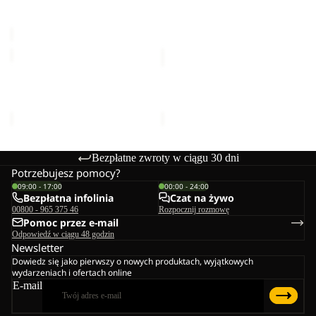
Cena Sale
84,99 zł
Cena
54,00 zł
C
regularna
169,99 zł
SUN
SUN
HAT
HAT
SUN HAT
SUN HAT
139,00 zł
139,00 zł
Bezpłatne zwroty w ciągu 30 dni
Potrzebujesz pomocy?
09:00 - 17:00
00:00 - 24:00
Bezpłatna infolinia
Czat na żywo
00800 - 965 375 46
Rozpocznij rozmowę
Pomoc przez e-mail
Odpowiedź w ciągu 48 godzin
Newsletter
Dowiedz się jako pierwszy o nowych produktach, wyjątkowych
wydarzeniach i ofertach online
E-mail