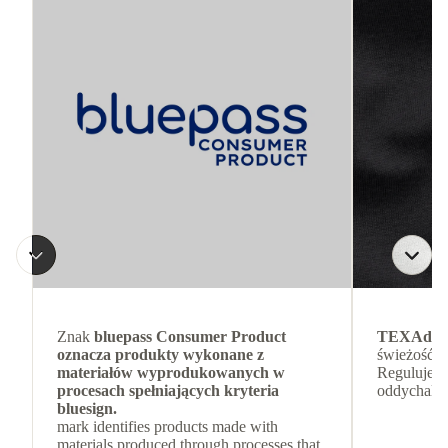
Znak
bluepass Consumer Product
TEXAdri
oznacza produkty wykonane z
świeżość w 
materiałów wyprodukowanych w
Reguluje w
procesach spełniających kryteria
oddychalno
bluesign.
mark identifies products made with
materials produced through processes that